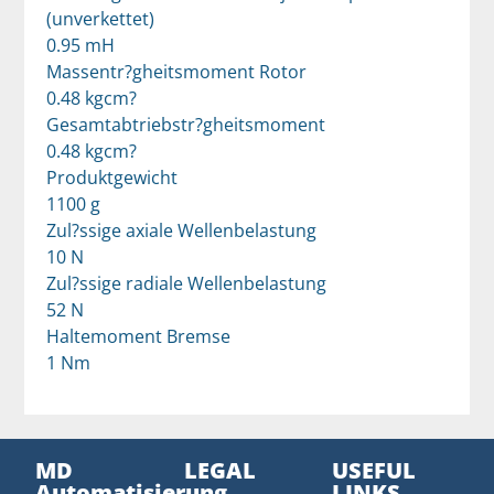
(unverkettet)
0.95 mH
Massentr?gheitsmoment Rotor
0.48 kgcm?
Gesamtabtriebstr?gheitsmoment
0.48 kgcm?
Produktgewicht
1100 g
Zul?ssige axiale Wellenbelastung
10 N
Zul?ssige radiale Wellenbelastung
52 N
Haltemoment Bremse
1 Nm
MD
LEGAL
USEFUL
Automatisierung
LINKS